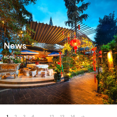
News
HOME
NEWS
1
2
3
4
…
12
13
14