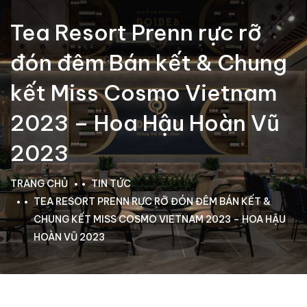
Tea Resort Prenn rực rỡ
đón đêm Bán kết & Chung
kết Miss Cosmo Vietnam
2023 – Hoa Hậu Hoàn Vũ
2023
TRANG CHỦ
TIN TỨC
TEA RESORT PRENN RỰC RỠ ĐÓN ĐÊM BÁN KẾT &
CHUNG KẾT MISS COSMO VIETNAM 2023 – HOA HẬU
HOÀN VŨ 2023