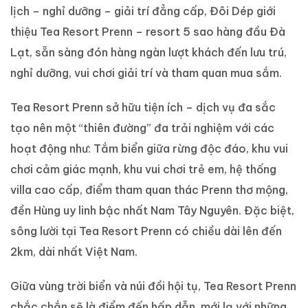
lịch – nghỉ dưỡng – giải trí đẳng cấp, Đôi Dép giới
thiệu Tea Resort Prenn – resort 5 sao hàng đầu Đà
Lạt, sẵn sàng đón hàng ngàn lượt khách đến lưu trú,
nghỉ dưỡng, vui chơi giải trí và tham quan mua sắm.
Tea Resort Prenn sở hữu tiện ích – dịch vụ đa sắc
tạo nên một “thiên đường” đa trải nghiệm với các
hoạt động như: Tắm biển giữa rừng độc đáo, khu vui
chơi cảm giác mạnh, khu vui chơi trẻ em, hệ thống
villa cao cấp, điểm tham quan thác Prenn thơ mộng,
đền Hùng uy linh bậc nhất Nam Tây Nguyên. Đặc biệt,
sông lười tại Tea Resort Prenn có chiều dài lên đến
2km, dài nhất Việt Nam.
Giữa vùng trời biển và núi đồi hội tụ, Tea Resort Prenn
chắc chắn sẽ là điểm đến hấp dẫn, mới lạ với những