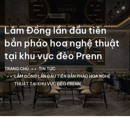
Lâm Đồng lần đầu tiên
bắn pháo hoa nghệ thuật
tại khu vực đèo Prenn
TRANG CHỦ
TIN TỨC
LÂM ĐỒNG LẦN ĐẦU TIÊN BẮN PHÁO HOA NGHỆ
THUẬT TẠI KHU VỰC ĐÈO PRENN