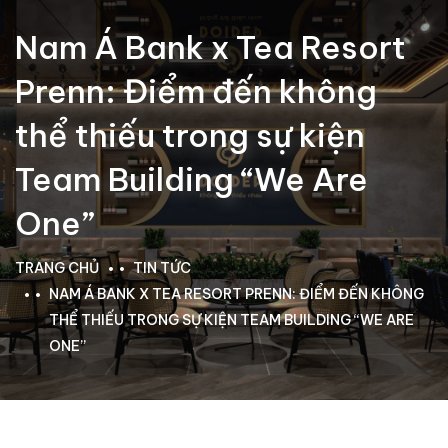
Nam Á Bank x Tea Resort
Prenn: Điểm đến không
thể thiếu trong sự kiện
Team Building “We Are
One”
TRANG CHỦ
TIN TỨC
NAM Á BANK X TEA RESORT PRENN: ĐIỂM ĐẾN KHÔNG
THỂ THIẾU TRONG SỰ KIỆN TEAM BUILDING “WE ARE
ONE”