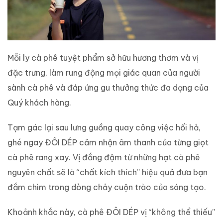
Mỗi ly cà phê tuyệt phẩm sở hữu hương thơm và vị
đặc trưng, làm rung động mọi giác quan của người
sành cà phê và đáp ứng gu thưởng thức đa dạng của
Quý khách hàng.
Tạm gác lại sau lưng guồng quay công việc hối hả,
ghé ngay ĐÔI DÉP cảm nhận âm thanh của từng giọt
cà phê rang xay. Vị đắng đậm từ những hạt cà phê
nguyên chất sẽ là “chất kích thích” hiệu quả đưa bạn
đắm chìm trong dòng chảy cuộn trào của sáng tạo.
Khoảnh khắc này, cà phê ĐÔI DÉP vị “không thể thiếu”