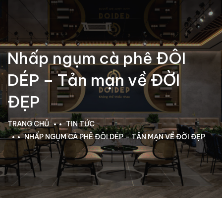
Nhấp ngụm cà phê ĐÔI
DÉP – Tản mạn về ĐỜI
ĐẸP
TRANG CHỦ
TIN TỨC
NHẤP NGỤM CÀ PHÊ ĐÔI DÉP – TẢN MẠN VỀ ĐỜI ĐẸP