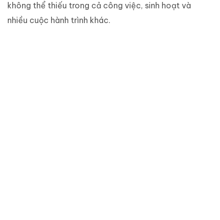
không thể thiếu trong cả công việc, sinh hoạt và
nhiều cuộc hành trình khác.
CÀ PHÊ ngon giúp Anh bừng
sáng tạo.
Viết câu thơ dào dạt chuyện
tình yêu
Kể Em nghe những điều về
Đôi Dép
Gắn bó cùng nhau trên
đường đời rất đẹp
Phép nhiệm màu từ nỗi nhớ