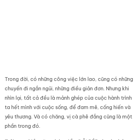
Thời gian trôi giúp mình
càng thấm thía
Chất cà phê vị “KHÔNG THỂ
THIẾU NHAU”
Trong đời, có những công việc lớn lao, cũng có những
chuyến đi ngắn ngủi, những điều giản đơn. Nhưng khi
nhìn lại, tất cả đều là mảnh ghép của cuộc hành trình
ta hết mình với cuộc sống, để đam mê, cống hiến và
yêu thương. Và có chăng, vị cà phê đắng cũng là một
phần trong đó.