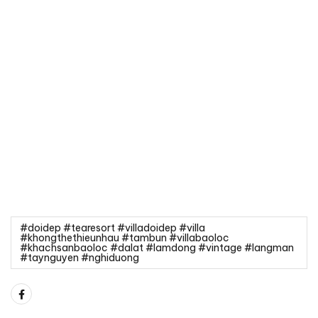
#doidep #tearesort #villadoidep #villa
#khongthethieunhau #tambun #villabaoloc
#khachsanbaoloc #dalat #lamdong #vintage #langman
#taynguyen #nghiduong