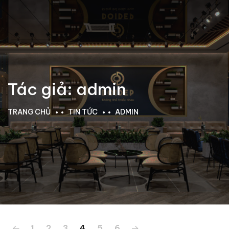
Tác giả:
admin
TRANG CHỦ
TIN TỨC
ADMIN
1
2
3
4
5
6