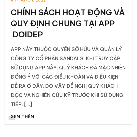
4 THÁNG 1, 2022
CHÍNH SÁCH HOẠT ĐỘNG VÀ
QUY ĐỊNH CHUNG TẠI APP
DOIDEP
APP NÀY THUỘC QUYỀN SỞ HỮU VÀ QUẢN LÝ
CÔNG TY CỔ PHẦN SANDALS. KHI TRUY CẬP,
SỬ DỤNG APP NÀY, QUÝ KHÁCH ĐÃ MẶC NHIÊN
ĐỒNG Ý VỚI CÁC ĐIỀU KHOẢN VÀ ĐIỀU KIỆN
ĐỀ RA Ở ĐÂY. DO VẬY ĐỀ NGHỊ QUÝ KHÁCH
ĐỌC VÀ NGHIÊN CỨU KỸ TRƯỚC KHI SỬ DỤNG
TIẾP. […]
XEM THÊM