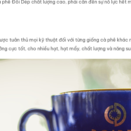
 phê Đôi Dép chất lượng cao, phải cần đến sự nỗ lực hết 
ợc tuân thủ mọi kỹ thuật đối với từng giống cà phê khác
ởng cực tốt, cho nhiều hạt, hạt mẩy, chất lượng và năng su