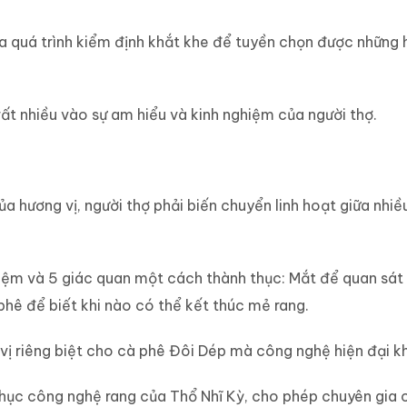
c đáo của cà phê Đôi Dép
qua quá trình kiểm định khắt khe để tuyền chọn được những 
ất nhiều vào sự am hiểu và kinh nghiệm của người thợ.
hương vị, người thợ phải biến chuyển linh hoạt giữa nhiều
hiệm và 5 giác quan một cách thành thục: Mắt để quan sát 
phê để biết khi nào có thể kết thúc mẻ rang.
vị riêng biệt cho cà phê Đôi Dép mà công nghệ hiện đại 
hục công nghệ rang của Thổ Nhĩ Kỳ, cho phép chuyên gia c