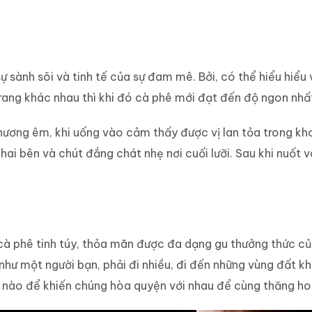
 sành sõi và tinh tế của sự đam mê. Bởi, có thể hiểu hiểu
 rang khác nhau thì khi đó cà phê mới đạt đến độ ngon nhấ
ng êm, khi uống vào cảm thấy được vị lan tỏa trong khoan
 hai bên và chút đắng chát nhẹ nơi cuối lưỡi. Sau khi nuốt
cà phê tinh túy, thỏa mãn được đa dạng gu thưởng thức c
 như một người bạn, phải đi nhiều, đi đến những vùng đất k
 nào để khiến chúng hòa quyện với nhau để cùng thăng ho