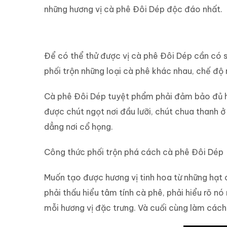
những hương vị cà phê Đôi Dép độc đáo nhất.
Thử vị cà phê Đôi Dép
Để có thể thử được vị cà phê Đôi Dép cần có sự
phối trộn những loại cà phê khác nhau, chế độ
Cà phê Đôi Dép tuyệt phẩm phải đảm bảo đủ hươ
được chút ngọt nơi đầu lưỡi, chút chua thanh ở
dẳng nơi cổ họng.
Công thức phối trộn phá cách cà phê Đôi Dép
Muốn tạo được hương vị tinh hoa từ những hạt 
phải thấu hiểu tâm tính cà phê, phải hiểu rõ nó
mỗi hương vị đặc trưng. Và cuối cùng làm cách