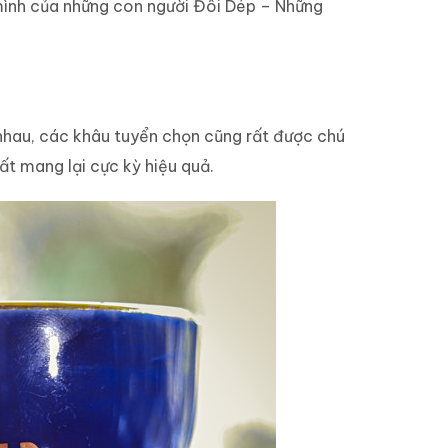
mình của những con người Đôi Dép – Những
 nhau, các khâu tuyển chọn cũng rất được chú
ất mang lại cực kỳ hiệu quả.