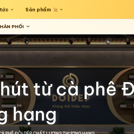
 tức
Sản phẩm
HÂN PHỐI
 hút từ cà phê 
g hạng
 CÀ PHÊ ĐÔI DÉP CHẤT LƯỢNG THƯỢNG HẠNG