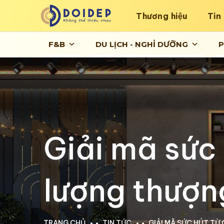
Thương hiệu
Tin
F&B
DU LỊCH - NGHỈ DƯỠNG
P
Giải mã sức
lượng thượn
TRANG CHỦ
TIN TỨC
GIẢI MÃ SỨC HÚT TỪ