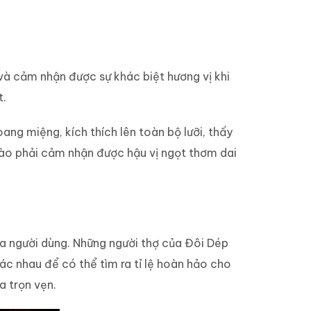
 và cảm nhận được sự khác biệt hương vị khi
t.
g miệng, kích thích lên toàn bộ lưỡi, thấy
 vào phải cảm nhận được hậu vị ngọt thơm dai
ủa người dùng. Những người thợ của Đôi Dép
hác nhau để có thể tìm ra tỉ lệ hoàn hảo cho
a trọn vẹn.