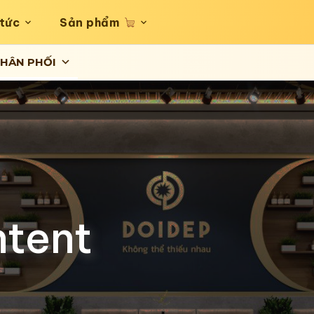
 tức
Sản phẩm
HÂN PHỐI
tent