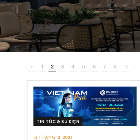
1
2
3
4
5
6
7
8
TIN TỨC & SỰ KIỆN
13 THÁNG 12, 2023